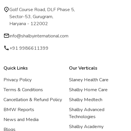
Golf Course Road, DLF Phase 5,
Sector-53, Gurugram,
Haryana - 122002
info@shalbyinternational.com
+91 9986611399
Quick Links
Our Verticals
Privacy Policy
Slaney Health Care
Terms & Conditions
Shalby Home Care
Cancellation & Refund Policy
Shalby Medtech
BMW Reports
Shalby Advanced
Technologies
News and Media
Shalby Academy
Blogs