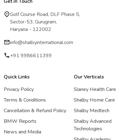
Get in Touch
Golf Course Road, DLF Phase 5,
Sector-53, Gurugram,
Haryana - 122002
info@shalbyinternational.com
+91 9986611399
Quick Links
Our Verticals
Privacy Policy
Slaney Health Care
Terms & Conditions
Shalby Home Care
Cancellation & Refund Policy
Shalby Medtech
BMW Reports
Shalby Advanced
Technologies
News and Media
Shalby Academy