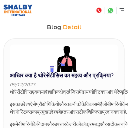
Blog
Detail
आखिर क्या है थोरेसेंटीसिस का महत्व और प्रक्रिया?
09/12/2023
थोरेसेंटीसिसएकनयावैज्ञानिकक्षेत्रहैजिसमेंडायग्नोस्टिक्सऔरथे
इसकाउद्देश्यऐसेप्रौद्योगिकियोंऔरतकनीकोंकेविकासमेंहैजोबीमारि
थेरनोस्टिक्सकाप्रमुखउद्देश्यबेहतरऔरसटीकचिकित्साप्रदानकरनाहै
इसमेंबीमारियोंकेनिदानऔरउपचारकेतरीकोंकोक्रमबद्धऔरसटीकबना