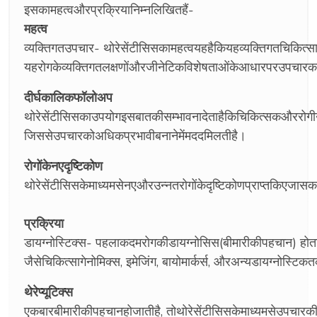
इसकामहत्वऔरप्रक्रियानिम्नलिखितहैं-
महत्व
व्यक्तिगतउपचार- थोरेसेंटीसिसकामहत्वयहहैकियहव्यक्तिगतचिकित्सा
यहरोगकेव्यक्तिगतलक्षणोंऔरजीनेटिकविशेषताओंकेआधारपरउपचार
दीर्घकालिकफॉलोअप
थोरेसेंटीसिसकाउपयोगइसबातकीसम्भावनादेताहैकिचिकित्सकऔररोगी
जिससेउपचारकोअधिकप्रभावीबनानेमेंमददमिलतीहै।
रोगोंकेनएदृष्टिकोण
थोरेसेंटीसिसकेमाध्यमसेनएऔरउन्नतरोगोंकेदृष्टिकोणप्राप्तकिएज
प्रक्रिया
डायग्नोस्टिक्स- पहलाकदमरोगकीडायग्नोसिस(बीमारीकीपहचान) होता
जैसेचिकित्सागेनोमिक्स, इमेजिंग, बायोमार्कर्स, औरअन्यडायग्नोस
थेरेप्यूटिक्स
एकबारबीमारीकीपहचानहोजातीहै, तोथोरेसेंटीसिसकेमाध्यमसेउपचार